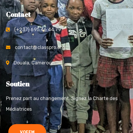
Contact
(+237) 695 46 44 79
contact@classpro.org
Douala, Cameroun
Soutien
Prenez part au changement. Signez la Charte des
Médiatrices
VOFEM