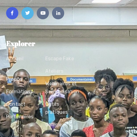
Explorer
Accueil
Escape Fake
À
Ateliers
Propos
Webinaires et
Formations
Sensibilisation
Contact
Outils
pratiques
Partenaires
Galerie