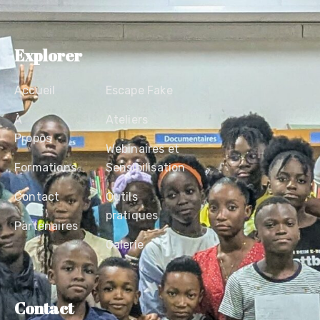
Explorer
Accueil
Escape Fake
À
Ateliers
Propos
Webinaires et
Formations
Sensibilisation
Contact
Outils
pratiques
Partenaires
Galerie
Contact