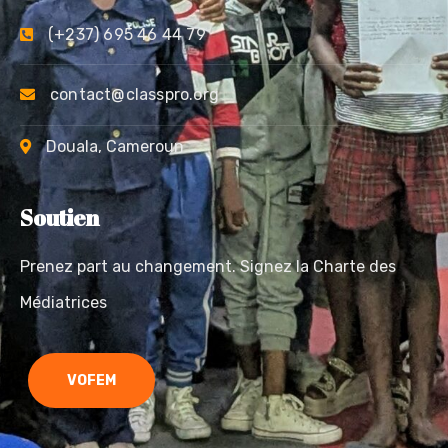
(+237) 695 46 44 79
contact@classpro.org
Douala, Cameroun
Soutien
Prenez part au changement. Signez la Charte des
Médiatrices
VOFEM